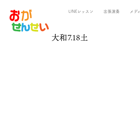
LINEレッスン
出張演奏
メデ
大和7.18土